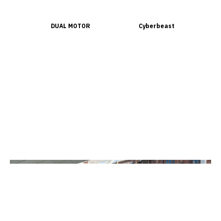
DUAL MOTOR
Cyberbeast
120 000 руб/1 сутки
170 000 руб/1 сутки
В нашей компании Вы можете оформить тест-драйв на электромобиле Tesla
Cybertruck в Москве.
Электромобиль приедет к Вам по адресу. Обязательный страховой взнос 300
000р.